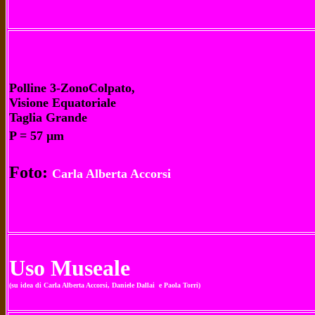
Polline 3-ZonoColpato,
Visione Equatoriale
Taglia Grande
P = 57 µm
Foto:
Carla Alberta Accorsi
Uso Museale
(su idea di Carla Alberta Accorsi, Daniele Dallai e Paola Torri)