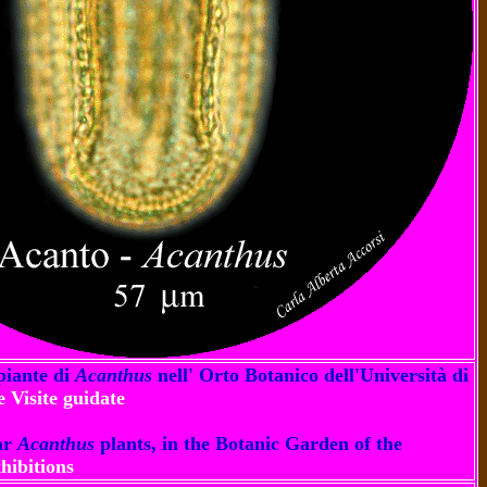
 piante di
Acanthus
nell' Orto Botanico dell'Università di
e Visite guidate
ar
Acanthus
plants, in the Botanic Garden of the
hibitions