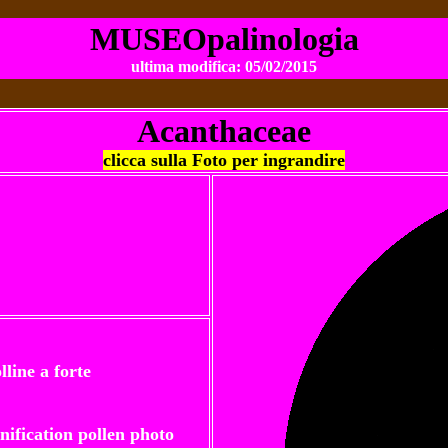
MUSEOpalinologia
ultima modifica:
05/02/2015
Acanthaceae
clicca sulla Foto per ingrandire
line a forte
ification pollen photo