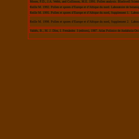
Moore, P.D., J.A. Webb, and Collinson, M.E. 1991. Pollen analysis. Blackwell Scient
Reille M. 1992. Pollen et spores d’Europe et d’Afrique du nord. Laboratoire de botani
Reille M. 1995. Pollen et spores d’Europe et d’Afrique du nord, Supplement 1. Labora
Reille M. 1998. Pollen et spores d’Europe et d’Afrique du nord, Supplement 2. Labora
Valdés, B., M. J. Díez, I. Fernández I (editors), 1987. Atlas Polinico de Andalucia Occ