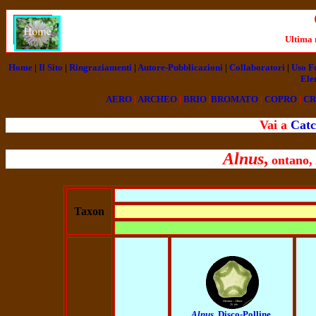
Ultima
Home
|
Il Sito
|
Ringraziamenti
|
Autore-Pubblicazioni
|
Collaboratori
|
Uso F
Ele
AERO
|
ARCHEO
|
BRIO
|
BROMATO
|
COPRO
|
CR
Vai a
Catc
Alnus
,
ontano, 
Taxon
Alnus
, Disco-Polline,