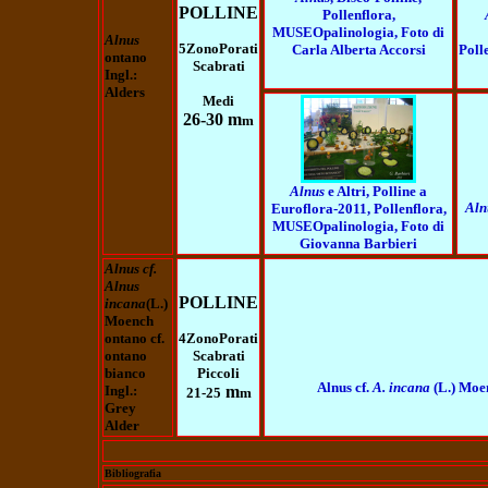
POLLINE
Pollenflora,
MUSEOpalinologia, Foto di
Alnus
5ZonoPorati
Carla Alberta Accorsi
Poll
ontano
Scabrati
Ingl.:
Alders
Medi
26-30 m
m
Alnus
e Altri, Polline a
Aln
Euroflora-2011, Pollenflora,
MUSEOpalinologia, Foto di
Giovanna Barbieri
Alnus cf.
Alnus
POLLINE
incana
(L.)
Moench
ontano cf.
4ZonoPorati
ontano
Scabrati
bianco
Piccoli
Alnus cf.
A. incana
(L.) Moen
Ingl.:
m
21-25
m
Grey
Alder
Bibliografia