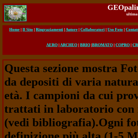
GEOpalin
ultima
Home
|
Il Sito
|
Ringraziamenti
|
Autore
|
Collaboratori
|
Uso Foto
|
Contat
AERO
|
ARCHEO
|
BRIO
|
BROMATO
|
COPRO
|
CR
Questa sezione mostra Foto
da depositi di varia natura 
età. I campioni da cui prov
trattati in laboratorio con
(vedi bibliografia).
Ogni fo
definizione più alta (1-5 M