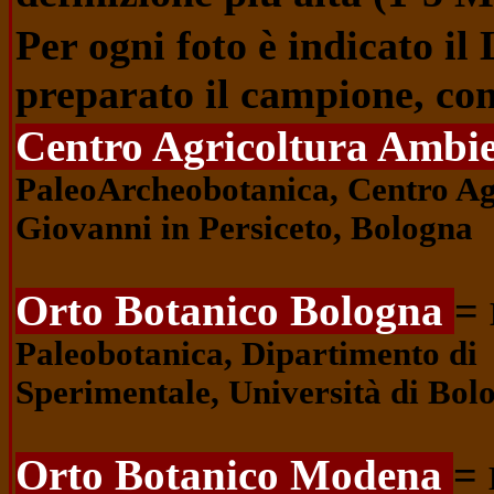
Per ogni foto è indicato il 
preparato il campione, co
Centro Agricoltura Ambi
PaleoArcheobotanica, Centro Agr
Giovanni in Persiceto, Bologna
Orto Botanico Bologna
=
Paleobotanica, Dipartimento di 
Sperimentale, Università di Bol
Orto Botanico Modena
=