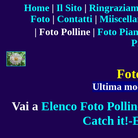
Home
|
Il Sito
|
Ringraziam
Foto
|
Contatti
|
Miiscell
| Foto Polline |
Foto Pian
P
Fot
Ultima mod
Vai a
Elenco Foto Pollin
Catch it!-