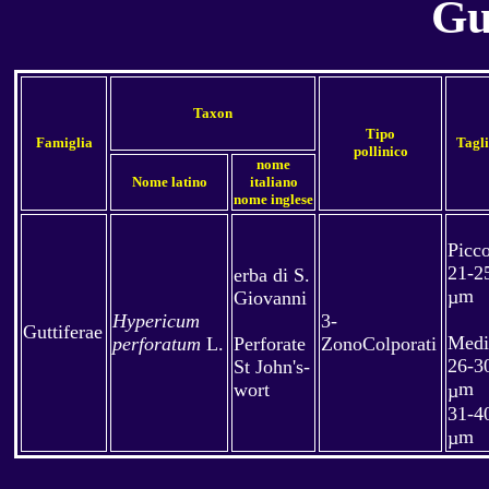
Gu
Taxon
Tipo
Famiglia
Tagl
pollinico
nome
Nome latino
italiano
nome inglese
Picco
21-2
erba di S.
m
µ
Giovanni
H
ypericum
3-
Guttiferae
Medi
perforatum
L.
Perforate
ZonoColporati
26-3
St John's-
m
wort
µ
31-4
m
µ